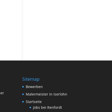
Sitemap
Bewerben
her
Malermeister in Iserlohn
Startseite
Jobs bei Renfordt