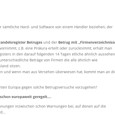
 wir sämtliche Hard- und Software von einem Händler beziehen, der
andelsregister Betruges
und der
Betrug mit „Firmenverzeichniss
ornimmt, z.B. eine Prokura erteilt oder zurücknimmt, erhält man
gisters in den darauf folgenden 14 Tagen etliche ähnlich aussehe
 unterschiedliche Beträge von Firmen die alle ähnlich wie
land sitzen.
en und wenn man aus Versehen überwiesen hat, kommt man an di
einten Europa gegen solche Betrugsversuche vorzugehen?
schon europaweit geregelt….
echnungen inzwischen schon Warnungen bei, auf denen auf die
rd…