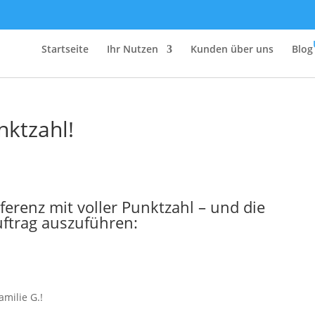
Startseite
Ihr Nutzen
Kunden über uns
Blog
nktzahl!
renz mit voller Punktzahl – und die
ftrag auszuführen:
amilie G.!