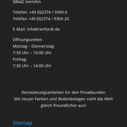
58642 Iserlohn
n
Telefon: +49 (0)2374 / 9369-0
d
Telefax: +49 (0)2374 / 9369-20
e
r
E-Mail: info@renfordt.de
a
Öffnungszeiten
u
Montag – Donnerstag:
s
7:30 Uhr – 16:00 Uhr
“
Freitag:
7:30 Uhr – 14:00 Uhr
Renovierungsarbeiten für den Privatkunden
Mit neuen Farben und Bodenbelägen sieht die Welt
gleich freundlicher aus!
Sitemap