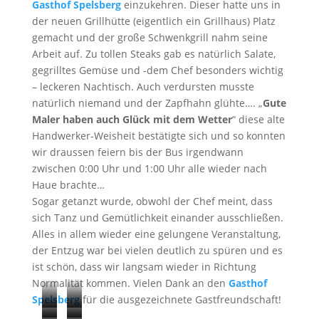
Gasthof Spelsberg
einzukehren. Dieser hatte uns in
der neuen Grillhütte (eigentlich ein Grillhaus) Platz
gemacht und der große Schwenkgrill nahm seine
Arbeit auf. Zu tollen Steaks gab es natürlich Salate,
gegrilltes Gemüse und -dem Chef besonders wichtig
– leckeren Nachtisch. Auch verdursten musste
natürlich niemand und der Zapfhahn glühte…. „
Gute
Maler haben auch Glück mit dem Wetter
“ diese alte
Handwerker-Weisheit bestätigte sich und so konnten
wir draussen feiern bis der Bus irgendwann
zwischen 0:00 Uhr und 1:00 Uhr alle wieder nach
Haue brachte…
Sogar getanzt wurde, obwohl der Chef meint, dass
sich Tanz und Gemütlichkeit einander ausschließen.
Alles in allem wieder eine gelungene Veranstaltung,
der Entzug war bei vielen deutlich zu spüren und es
ist schön, dass wir langsam wieder in Richtung
Normalität kommen. Vielen Dank an den
Gasthof
Spelsberg
für die ausgezeichnete Gastfreundschaft!
B
…